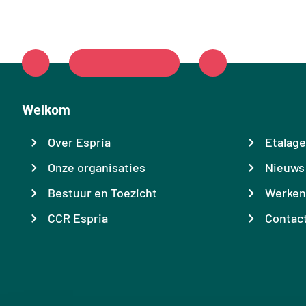
Footer
Welkom
Over Espria
Etalage
Onze organisaties
Nieuws
Bestuur en Toezicht
Werken 
CCR Espria
Contac