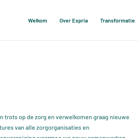
n navigation
Welkom
Over Espria
Transformatie
ijn trots op de zorg en verwelkomen graag nieuwe
atures van alle zorgorganisaties en
Ledenvereniging waarmee we nauw samenwerken.