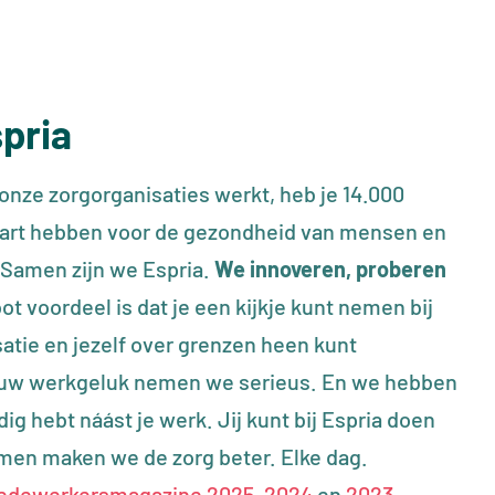
spria
n onze zorgorganisaties werkt, heb je 14.000
ij hart hebben voor de gezondheid van mensen en
. Samen zijn we Espria.
We innoveren, proberen
ot voordeel is dat je een kijkje kunt nemen bij
atie en jezelf over grenzen heen kunt
jouw werkgeluk nemen we serieus. En we hebben
ig hebt náást je werk. Jij kunt bij Espria doen
amen maken we de zorg beter. Elke dag.
edewerkersmagazine 2025
,
2024
en
2023
.