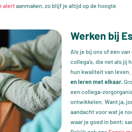
 alert
aanmaken, zo blijf je altijd op de hoogte
Werken bij E
Als je bij ons of één va
collega’s, die net als j
hun kwaliteit van leven
en leren met elkaar.
Gro
een collega-zorgorganis
ontwikkelen. Want ja, 
aandacht voor wat je nod
waar je goed in bent; s
Bekijk ook ons
Espria m