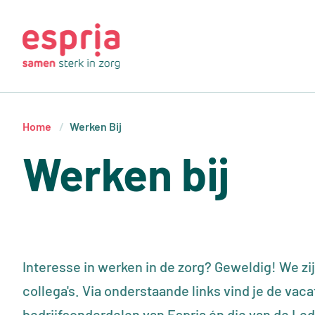
Overslaan en naar de inhoud gaan
Mai
Kruimelpad
Home
Werken Bij
Werken bij
Interesse in werken in de zorg? Geweldig! We z
collega's. Via onderstaande links vind je de vac
bedrijfsonderdelen van Espria én die van de 